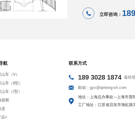
189
立即咨询：
导航
联系方式
过山车（Ⅴ）
189 3028 1874
葛经
过山车（Ⅱ型）
邮箱：gyx@qinlong-sh.com
过山车（I型）
地址：上海总办事处---上海市普陀
海盗船
工厂地址：江苏省启东市海虹路3
勇进
产品+